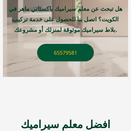
هل تبحث عن معلم سيراميك باكستاني ماهر في
الكويت؟ اتصل بنا للحصول على خدمة تركيب
بلاط سيراميك موثوقة لمنزلك أو مشروعك.
65579581
افضل معلم سيراميك