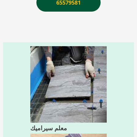
65579581
معلم سيراميك